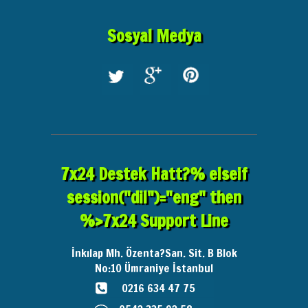
Sosyal Medya
7x24 Destek Hatt?% elseif
session("dil")="eng" then
%>7x24 Support Line
İnkılap Mh. Özenta?San. Sit. B Blok
No:10
Ümraniye İstanbul
0216 634 47 75