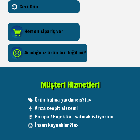
Geri Dön
Hemen sipariş ver
Aradığınız ürün bu değil mi?
Müşteri Hizmetleri
Ürün bulma yardımcıs?/a>
Arıza tespit sistemi
Pompa / Enjektör satmak istiyorum
İnsan kaynaklar?/a>