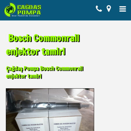
Bosch Commonrail
enjektor tamiri
Çağdaş Pompa Bosch Commonrail
enjektor tamiri