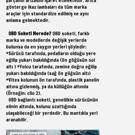
parçanın arızasını işaret etmektedir. Arıca
gösterge ikaz lambaları da tüm marka
araçlar için standardize edilmiş ve aynı
anlama gelmektedir.
OBD Soketi Nerede?
OBD soketi, farklı
marka ve modellerde değişik yerlerde
bulunsa da en yaygın yerleri şöyledir:
*Sürücü tarafında, pedalların olduğu yere
eğilip yukarı bakıldığında (ön göğüsün sol
altı ) *Yolcu tarafında, zemine doğru eğilip
yukarı bakıldığında (sağ ön göğsün altı)
*Vites kolunun ön tarafında, plastik panelin
altına gizlenmiş, ya da küllüğün altında
(Örneğin: clio 2).
OBD bağlantı soketi, genellikle sürücünün
elinin altında, kolunu uzattığında
ulaşabileceği bir yerdedir. Bu mantıkla yeri
aranabilir.