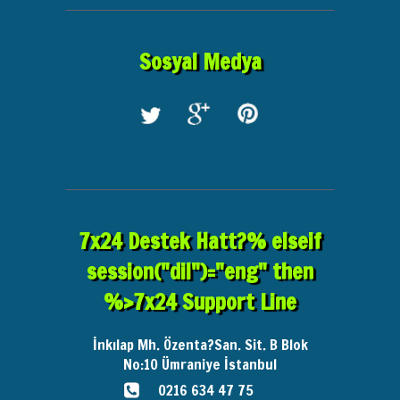
Sosyal Medya
7x24 Destek Hatt?% elseif
session("dil")="eng" then
%>7x24 Support Line
İnkılap Mh. Özenta?San. Sit. B Blok
No:10
Ümraniye İstanbul
0216 634 47 75