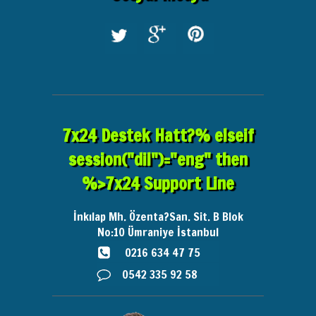
7x24 Destek Hatt?% elseif
session("dil")="eng" then
%>7x24 Support Line
İnkılap Mh. Özenta?San. Sit. B Blok
No:10
Ümraniye İstanbul
0216 634 47 75
0542 335 92 58