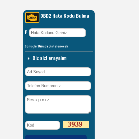
OBD2 Hata Kodu Bulma
P
Sonuçlar Burada Listelenecek
Biz sizi arayalım
3939