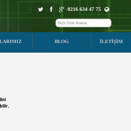
0216 634 47 75
LARIMIZ
BLOG
İLETİŞİM
ini
ilir.