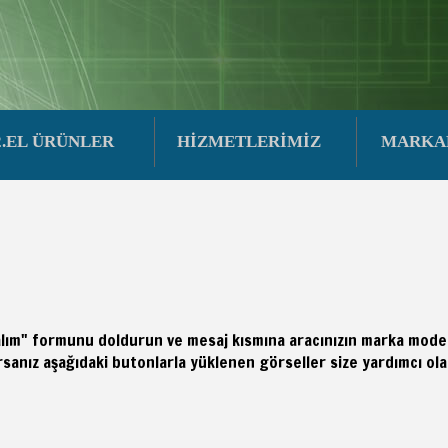
2.EL ÜRÜNLER
HİZMETLERİMİZ
MARKA
yalım" formunu doldurun ve mesaj kısmına aracınızın marka model
sanız aşağıdaki butonlarla yüklenen görseller size yardımcı olab