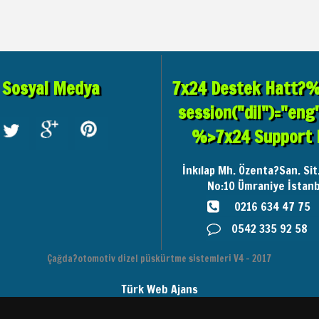
Sosyal Medya
7x24 Destek Hatt?% 
session("dil")="eng
%>7x24 Support 
İnkılap Mh. Özenta?San. Sit
No:10
Ümraniye İstanb
0216 634 47 75
0542 335 92 58
Çağda?otomotiv dizel püskürtme sistemleri V4 - 2017
Türk Web Ajans