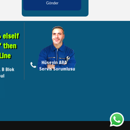
elseif
" then
Line
Hüseyin ABA
Servis Sorumlusu
. B Blok
ul