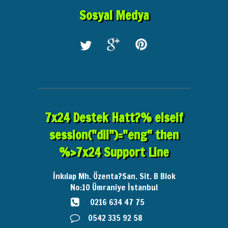
Sosyal Medya
7x24 Destek Hatt?% elseif
session("dil")="eng" then
%>7x24 Support Line
İnkılap Mh. Özenta?San. Sit. B Blok
No:10
Ümraniye İstanbul
0216 634 47 75
0542 335 92 58