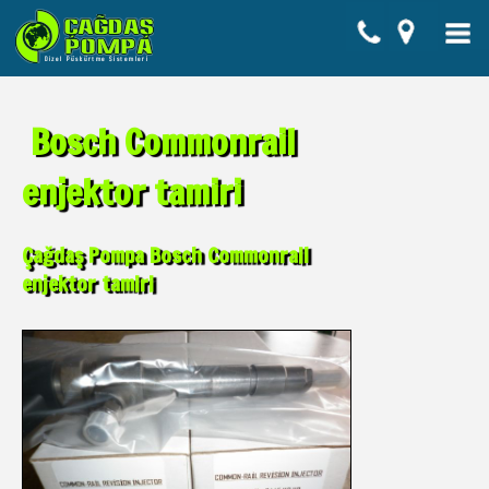
Bosch Commonrail
enjektor tamiri
Çağdaş Pompa Bosch Commonrail
enjektor tamiri