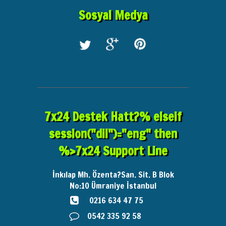
Sosyal Medya
7x24 Destek Hatt?% elseif
session("dil")="eng" then
%>7x24 Support Line
İnkılap Mh. Özenta?San. Sit. B Blok
No:10
Ümraniye İstanbul
0216 634 47 75
0542 335 92 58