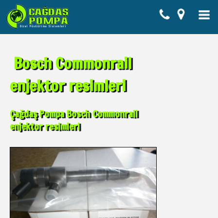
Bosch Commonrail
enjektor resimleri
Çağdaş Pompa Bosch Commonrail
enjektor resimleri