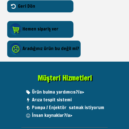
Geri Dön
Hemen sipariş ver
Aradığınız ürün bu değil mi?
Müşteri Hizmetleri
Ürün bulma yardımcıs?/a>
Arıza tespit sistemi
Pompa / Enjektör satmak istiyorum
İnsan kaynaklar?/a>