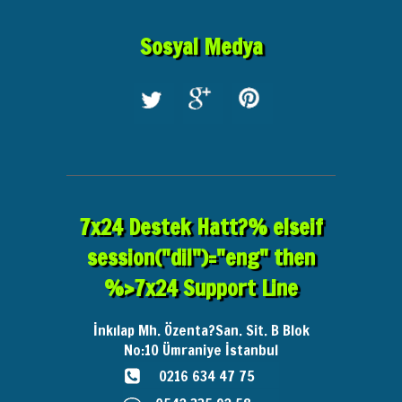
Sosyal Medya
7x24 Destek Hatt?% elseif
session("dil")="eng" then
%>7x24 Support Line
İnkılap Mh. Özenta?San. Sit. B Blok
No:10
Ümraniye İstanbul
0216 634 47 75