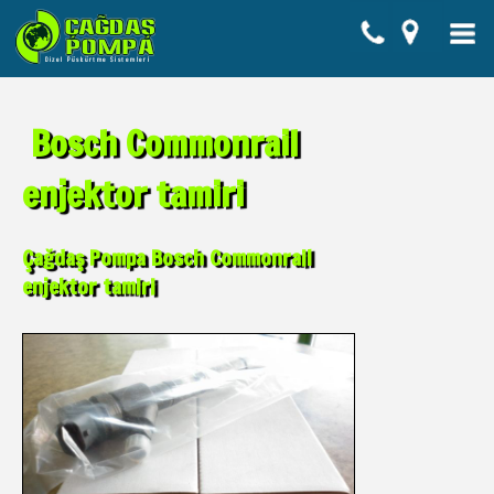
Bosch Commonrail
enjektor tamiri
Çağdaş Pompa Bosch Commonrail
enjektor tamiri