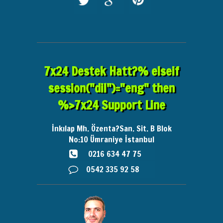
7x24 Destek Hatt?% elseif
session("dil")="eng" then
%>7x24 Support Line
İnkılap Mh. Özenta?San. Sit. B Blok
No:10
Ümraniye İstanbul
0216 634 47 75
0542 335 92 58