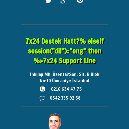
7x24 Destek Hatt?% elseif
session("dil")="eng" then
%>7x24 Support Line
İnkılap Mh. Özenta?San. Sit. B Blok
No:10
Ümraniye İstanbul
0216 634 47 75
0542 335 92 58