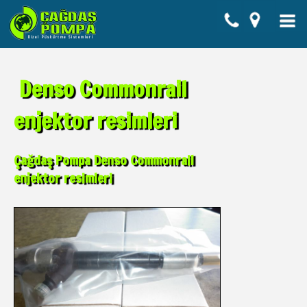
Denso Commonrail
enjektor resimleri
Çağdaş Pompa Denso Commonrail
enjektor resimleri