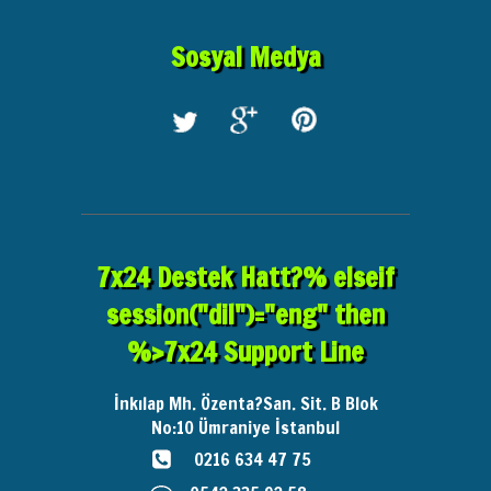
Sosyal Medya
7x24 Destek Hatt?% elseif
session("dil")="eng" then
%>7x24 Support Line
İnkılap Mh. Özenta?San. Sit. B Blok
No:10
Ümraniye İstanbul
0216 634 47 75