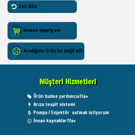
Geri Dön
Hemen sipariş ver
Aradığınız ürün bu değil mi?
Müşteri Hizmetleri
Ürün bulma yardımcıs?/a>
Arıza tespit sistemi
Pompa / Enjektör satmak istiyorum
İnsan kaynaklar?/a>