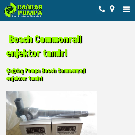
Bosch Commonrail
enjektor tamiri
Çağdaş Pompa Bosch Commonrail
enjektor tamiri