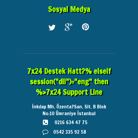
Sosyal Medya
7x24 Destek Hatt?% elseif
session("dil")="eng" then
%>7x24 Support Line
İnkılap Mh. Özenta?San. Sit. B Blok
No:10
Ümraniye İstanbul
0216 634 47 75
0542 335 92 58