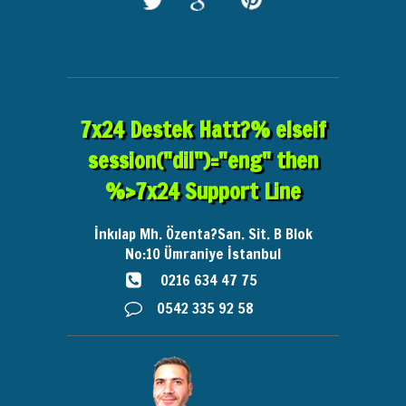
7x24 Destek Hatt?% elseif
session("dil")="eng" then
%>7x24 Support Line
İnkılap Mh. Özenta?San. Sit. B Blok
No:10
Ümraniye İstanbul
0216 634 47 75
0542 335 92 58