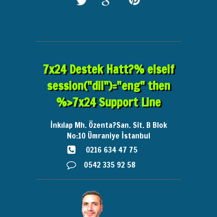
7x24 Destek Hatt?% elseif
session("dil")="eng" then
%>7x24 Support Line
İnkılap Mh. Özenta?San. Sit. B Blok
No:10
Ümraniye İstanbul
0216 634 47 75
0542 335 92 58