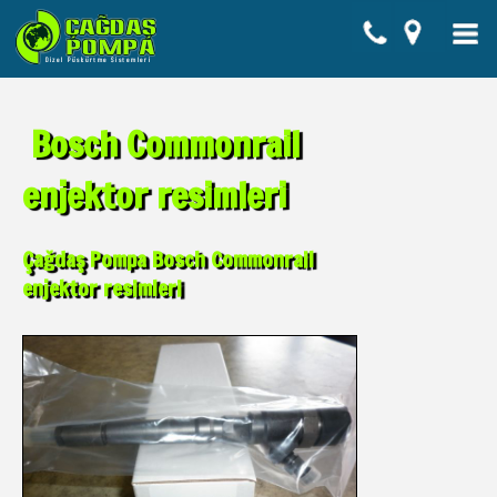
Bosch Commonrail
enjektor resimleri
Çağdaş Pompa Bosch Commonrail
enjektor resimleri