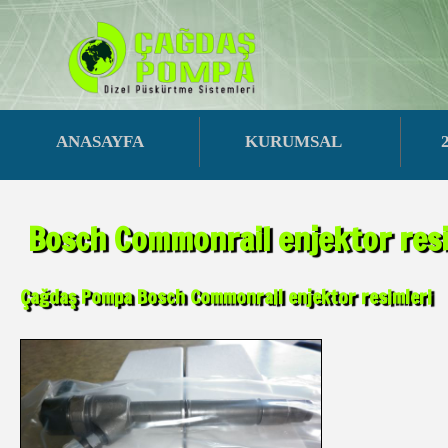
ANASAYFA
KURUMSAL
Bosch Commonrail enjektor resi
Çağdaş Pompa Bosch Commonrail enjektor resimleri