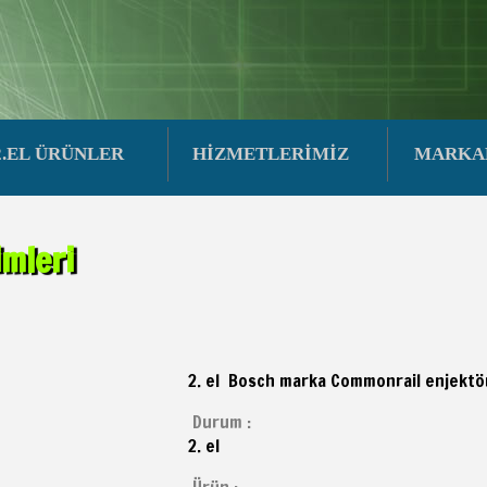
2.EL ÜRÜNLER
HİZMETLERİMİZ
MARKA
mleri
2. el Bosch marka Commonrail enjektö
Durum :
2. el
Ürün :