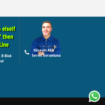
elseif
" then
Line
Hüseyin ABA
Servis Sorumlusu
. B Blok
ul