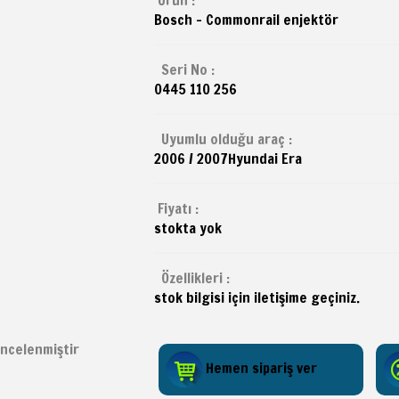
Bosch - Commonrail enjektör
Seri No :
0445 110 256
Uyumlu olduğu araç :
2006 / 2007
Hyundai
Era
Fiyatı :
stokta yok
Özellikleri :
stok bilgisi için iletişime geçiniz.
ncelenmiştir
Hemen sipariş ver