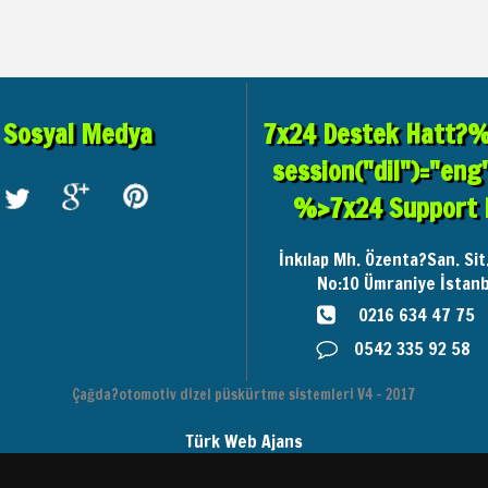
Sosyal Medya
7x24 Destek Hatt?% 
session("dil")="eng
%>7x24 Support 
İnkılap Mh. Özenta?San. Sit
No:10
Ümraniye İstanb
0216 634 47 75
0542 335 92 58
Çağda?otomotiv dizel püskürtme sistemleri V4 - 2017
Türk Web Ajans