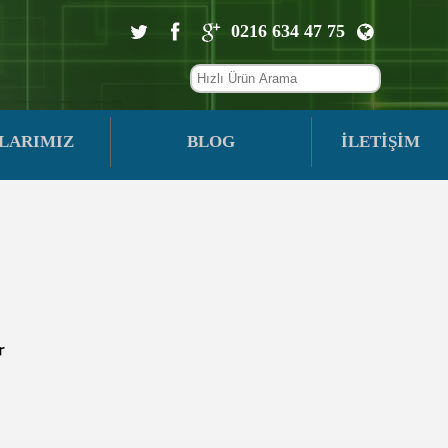
0216 634 47 75
LARIMIZ
BLOG
İLETİŞİM
r