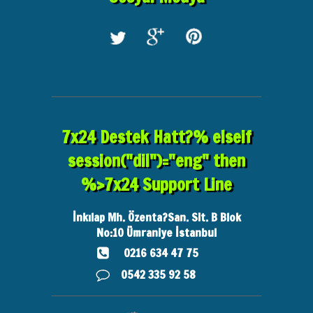
7x24 Destek Hatt?% elseif
session("dil")="eng" then
%>7x24 Support Line
İnkılap Mh. Özenta?San. Sit. B Blok
No:10
Ümraniye İstanbul
0216 634 47 75
0542 335 92 58