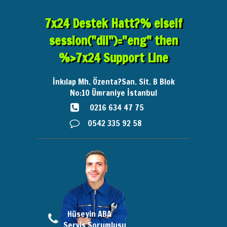
7x24 Destek Hatt?% elseif
session("dil")="eng" then
%>7x24 Support Line
İnkılap Mh. Özenta?San. Sit. B Blok
No:10
Ümraniye İstanbul
0216 634 47 75
0542 335 92 58
Hüseyin ABA
Servis Sorumlusu