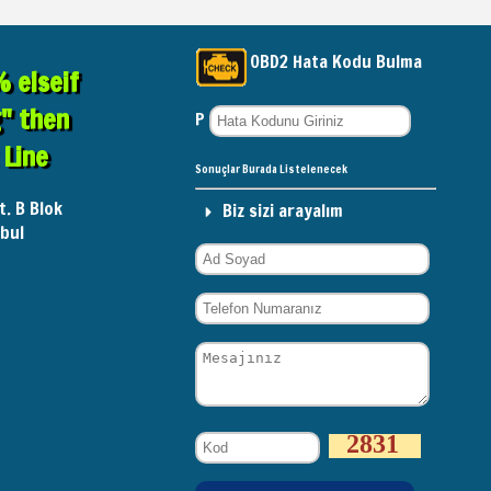
OBD2 Hata Kodu Bulma
 elseif
g" then
P
Line
Sonuçlar Burada Listelenecek
t. B Blok
Biz sizi arayalım
bul
2831