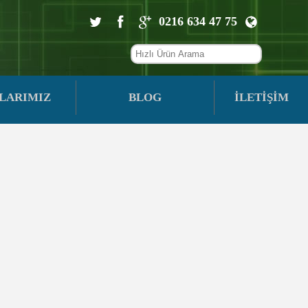
0216 634 47 75
LARIMIZ
BLOG
İLETİŞİM