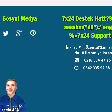
Sosyal Medya
7x24 Destek Hatt?%
session("dil")="en
%>7x24 Support 
İnkılap Mh. Özenta?San. Si
No:10
Ümraniye İstan
0216 634 47 75
0542 335 92 58
üseyin ABA