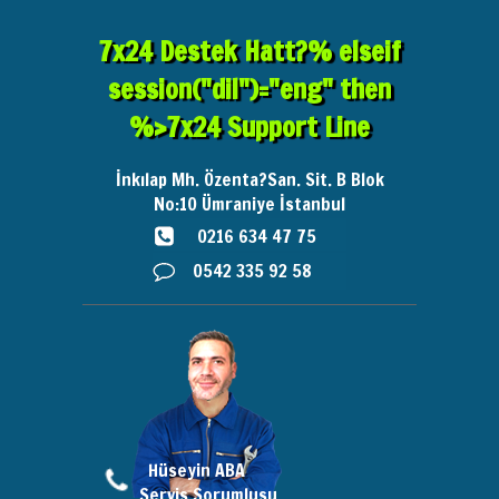
7x24 Destek Hatt?% elseif
session("dil")="eng" then
%>7x24 Support Line
İnkılap Mh. Özenta?San. Sit. B Blok
No:10
Ümraniye İstanbul
0216 634 47 75
0542 335 92 58
Hüseyin ABA
Servis Sorumlusu